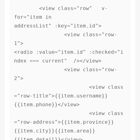
	<view class="row"   v-
for="item in 
addressList" :key="item.id">

		<view class="row-
1">
<radio :value="item.id" :checked="i
ndex === current"  /></view>

		<view class="row-
2">

			<view class
="row-title">{{item.username}} 
{{item.phone}}</view>

			<view class
="row-address">{{item.province}}
{{item.city}}{{item.area}}
{{item.detail}}</view>
