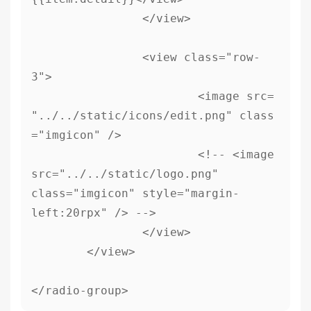
		</view>

		<view class="row-
3">

			<image src=
"../../static/icons/edit.png" class
="imgicon" />

			<!-- <image 
src="../../static/logo.png" 
class="imgicon" style="margin-
left:20rpx" /> -->

		</view>

	</view>

</radio-group>