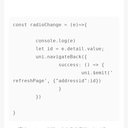
const radioChange = (e)=>{

	console.log(e)

	let id = e.detail.value;

	uni.navigateBack({

		success: () => {

			uni.$emit('
refreshPage', {"addressid":id})

		}

	})

}